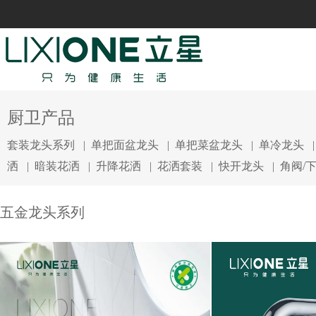
厨卫产品
套装龙头系列
|
单把面盆龙头
|
单把菜盆龙头
|
单冷龙头
洒
|
暗装花洒
|
升降花洒
|
花洒套装
|
快开龙头
|
角阀/
五金龙头系列